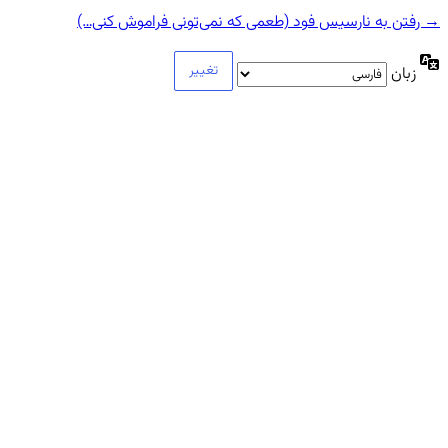
→ رفتن به نارسیس فود (طعمی که نمی‌تونی فراموش کنی…)
زبان