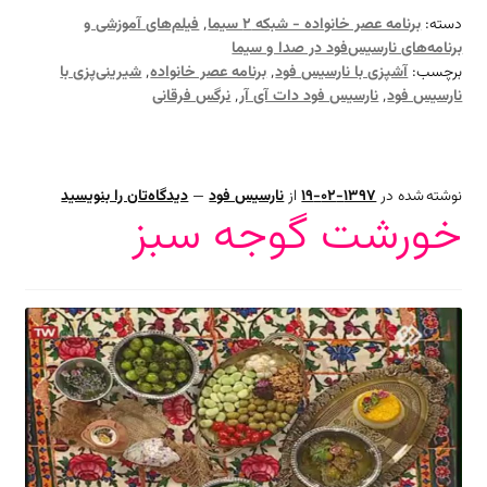
دسته:
برنامه عصر خانواده - شبکه ۲ سیما
٬
فیلم‌های آموزشی و
برنامه‌های نارسیس‌فود در صدا و سیما
برچسب:
آشپزی با نارسیس فود
٬
برنامه عصر خانواده
٬
شیرینی‌پزی با
نارسیس فود
٬
نارسیس فود دات آی آر
٬
نرگس فرقانی
نوشته شده در
1397-02-19
از
نارسیس فود
—
دیدگاه‌تان را بنویسید
خورشت گوجه سبز