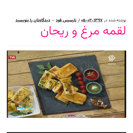
نوشته شده در
1397-02-05
از
نارسیس فود
—
دیدگاه‌تان را بنویسید
لقمه مرغ و ریحان