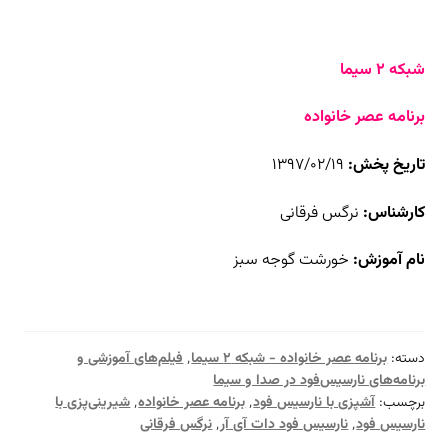
شبکه ۲ سیما
برنامه عصر خانواده
تاریخ پخش:
۱۳۹۷/۰۲/۱۹
کارشناس:
نرگس فرقانی
نام آموزش:
خورشت گوجه سبز
دسته:
برنامه عصر خانواده - شبکه ۲ سیما
٬
فیلم‌های آموزشی و
برنامه‌های نارسیس‌فود در صدا و سیما
برچسب:
آشپزی با نارسیس فود
٬
برنامه عصر خانواده
٬
شیرینی‌پزی با
نارسیس فود
٬
نارسیس فود دات آی آر
٬
نرگس فرقانی