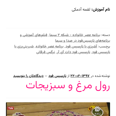
نام آموزش:
لقمه آدمکی
دسته:
برنامه عصر خانواده - شبکه ۲ سیما
٬
فیلم‌های آموزشی و
برنامه‌های نارسیس‌فود در صدا و سیما
برچسب:
آشپزی با نارسیس فود
٬
برنامه عصر خانواده
٬
شیرینی‌پزی با
نارسیس فود
٬
نارسیس فود دات آی آر
٬
نرگس فرقانی
نوشته شده در
1397-02-22
از
نارسیس فود
—
دیدگاه‌تان را بنویسید
رول مرغ و سبزیجات