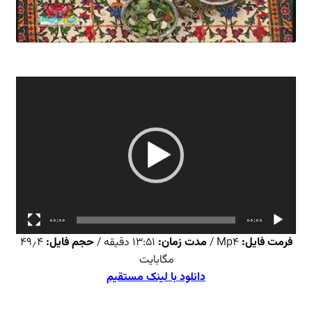
نمایشگر
ویدیو
00:00
00:00
فرمت فایل:
Mp4 /
مدت زمان:
۱۳:۵۱ دقیقه /
حجم فایل:
۴۹٫۴
مگابایت
دانلود با لینک مستقیم