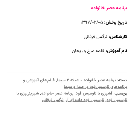
برنامه عصر خانواده
تاریخ پخش:
۱۳۹۷/۰۲/۰۵
کارشناس:
نرگس فرقانی
نام آموزش:
لقمه مرغ و ریحان
دسته:
برنامه عصر خانواده - شبکه ۲ سیما
٬
فیلم‌های آموزشی و
برنامه‌های نارسیس‌فود در صدا و سیما
برچسب:
آشپزی با نارسیس فود
٬
برنامه عصر خانواده
٬
شیرینی‌پزی با
نارسیس فود
٬
نارسیس فود دات آی آر
٬
نرگس فرقانی