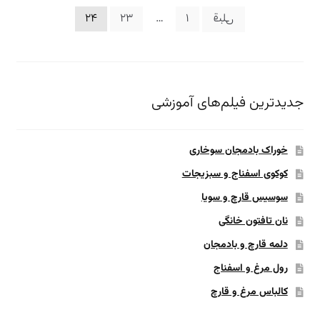
صفحه‌بندی
قبلی
1
…
23
24
نوشته‌ها
جدیدترین فیلم‌های آموزشی
خوراک بادمجان سوخاری
کوکوی اسفناج و سبزیجات
سوسیس قارچ و سویا
نان تافتون خانگی
دلمه قارچ و بادمجان
رول مرغ و اسفناج
کالباس مرغ و قارچ