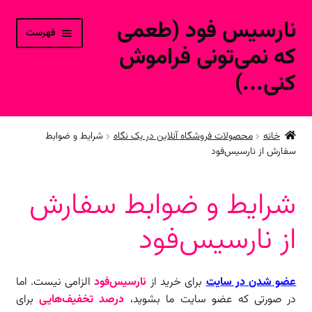
نارسیس فود (طعمی
پرش
پرش
فهرست
به
به
که نمی‌تونی فراموش
محتوا
ناوبری
کنی...)
خانه
خانه
محصولات فروشگاه آنلاین در یک نگاه
شرایط و ضوابط
سفارش از نارسیس‌فود
ورود به حساب کاربری
محصولات فروشگاه آنلاین
شرایط و ضوابط سفارش
از نارسیس‌فود
ارتباط با ما
عضو شدن در سایت
برای خرید از
نارسیس‌فود
الزامی نیست. اما
در صورتی که عضو سایت ما بشوید،
درصد تخفیف‌هایی
برای