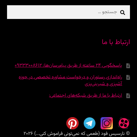
جستجو
برای:
ارتباط با ما
پاسخگویی 24 ساعته از طریق پیام‌رسان‌ها: 09333008612
راه‌اندازی رستوران و درخواست مشاوره تخصصی در حوزه
آشپزی و شیرینی‌پزی
ارتباط با ما از طریق شبکه‌های اجتماعی:
© نارسیس فود (طعمی که نمی‌تونی فراموش کنی...) 2026