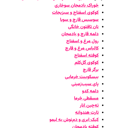
خوراک بادمجان سوخاری
کوکوی اسفناج و سبزیجات
سوسیس قارچ و سویا
نان تافتون خانگی
دلمه قارچ و بادمجان
رول مرغ و اسفناج
کالباس مرغ و قارچ
کوفته اسفناج
کوکوی گل‌کلم
برگر قارچ
بیسکوییت خرمایی
پای سیب‌زمینی
دلمه کدو
مسقطی خرما
ته‌چین انار
تارت هندوانه
کیک ابری و دم‌نوش به لیمو
کوفته بادمجان