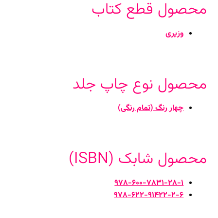
محصول قطع کتاب
وزیری
محصول نوع چاپ جلد
چهار رنگ (تمام رنگی)
محصول شابک (ISBN)
978-600-7831-28-1
978-622-91422-2-6