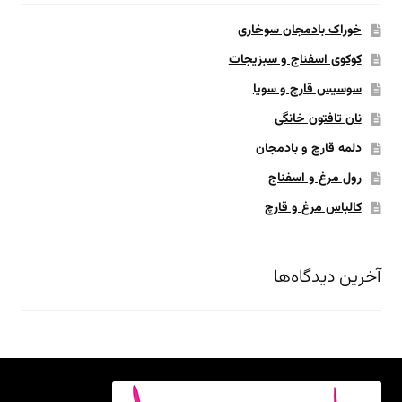
خوراک بادمجان سوخاری
کوکوی اسفناج و سبزیجات
سوسیس قارچ و سویا
نان تافتون خانگی
دلمه قارچ و بادمجان
رول مرغ و اسفناج
کالباس مرغ و قارچ
آخرین دیدگاه‌ها