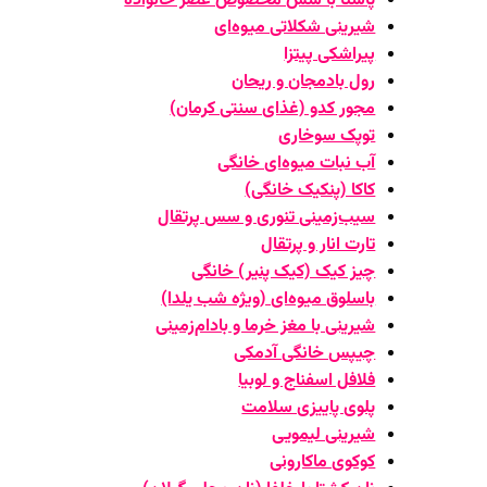
پاستا با سس مخصوص عصر خانواده
شیرینی شکلاتی میوه‌ای
پیراشکی پیتزا
رول بادمجان و ریحان
مجور کدو (غذای سنتی کرمان)
توپک سوخاری
آب نبات میوه‌ای خانگی
کاکا (پنکیک خانگی)
سیب‌زمینی تنوری و سس پرتقال
تارت انار و پرتقال
چیز کیک (کیک پنیر) خانگی
باسلوق میوه‌ای (ویژه شب یلدا)
شیرینی با مغز خرما و بادام‌زمینی
چیپس خانگی آدمکی
فلافل اسفناج و لوبیا
پلوی پاییزی سلامت
شیرینی لیمویی
کوکوی ماکارونی