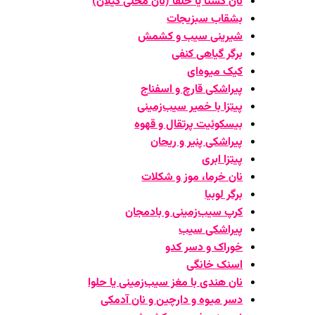
نان کشتا یا خلفا (نان محلی گیلان)
بشقاب سبزیجات
شیرینی سیب و کشمش
برگر گیاهی کنفی
کیک میوه‌ای
پیراشکی قارچ و اسفناج
پیتزا با خمیر سیب‌زمینی
بیسکوئیت پرتقال و قهوه
پیراشکی پنیر و ریحان
پیتزا ابری
نان خرما، موز و شکلات
برگر لوبیا
کرپ سیب‌زمینی و بادمجان
پیراشکی سیب
خوراک و دسر کدو
اسنک خانگی
نان هندی با مغز سیب‌زمینی یا حلوا
دسر میوه و دارچین و نان آدمکی