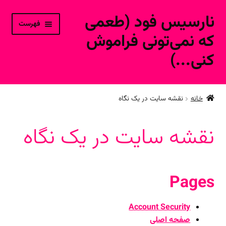
نارسیس فود (طعمی
پرش
پرش
فهرست
به
به
که نمی‌تونی فراموش
محتوا
ناوبری
کنی...)
خانه
خانه
نقشه سایت در یک نگاه
ورود به حساب کاربری
نقشه سایت در یک نگاه
محصولات فروشگاه آنلاین
ارتباط با ما
Pages
Account Security
صفحه اصلی