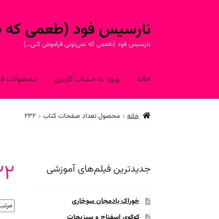
نارسیس فود (طعمی که نم
پرش
پرش
به
به
نارسیس فود (طعمی که نمی‌تونی فراموش کنی…)
محتوا
ناوبری
خانه
ورود به حساب کاربری
محصولات فرو
خانه
محصول تعداد صفحات کتاب
232
32
جدیدترین فیلم‌های آموزشی
خوراک بادمجان سوخاری
کوکوی اسفناج و سبزیجات