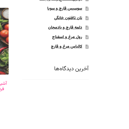
سوسیس قارچ و سویا
نان تافتون خانگی
دلمه قارچ و بادمجان
رول مرغ و اسفناج
کالباس مرغ و قارچ
آخرین دیدگاه‌ها
آشپز
فرق