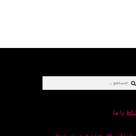
تجو
ی:
باط با ما