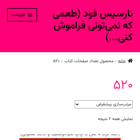
نارسیس فود (طعمی
پرش
پرش
فهرست
به
به
که نمی‌تونی فراموش
محتوا
ناوبری
کنی...)
خانه
خانه
محصول تعداد صفحات کتاب
520
ورود به حساب کاربری
520
محصولات فروشگاه آنلاین
ارتباط با ما
نمایش همه 2 نتیجه