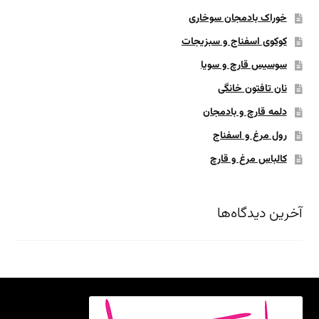
خوراک بادمجان سوخاری
کوکوی اسفناج و سبزیجات
سوسیس قارچ و سویا
نان تافتون خانگی
دلمه قارچ و بادمجان
رول مرغ و اسفناج
کالباس مرغ و قارچ
آخرین دیدگاه‌ها