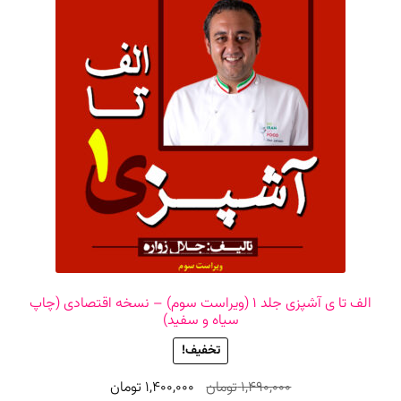
الف تا ی آشپزی جلد ۱ (ویراست سوم) – نسخه اقتصادی (چاپ
سیاه و سفید)
تخفیف!
قیمت
قیمت
1,490,000
تومان
1,400,000
تومان