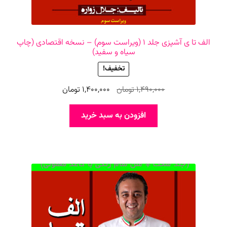
الف تا ی آشپزی جلد ۱ (ویراست سوم) – نسخه اقتصادی (چاپ
سیاه و سفید)
تخفیف!
قیمت
قیمت
1,490,000
تومان
1,400,000
تومان
اصلی
فعلی
1,490,000 تومان
1,400,000 تومان
افزودن به سبد خرید
بود.
است.