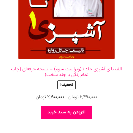
الف تا ی آشپزی جلد ۱ (ویراست سوم) – نسخه حرفه‌ای (چاپ
تمام رنگی با جلد سخت)
تخفیف!
قیمت
قیمت
2,490,000
تومان
2,400,000
تومان
اصلی
فعلی
2,490,000 تومان
2,400,000 تومان
افزودن به سبد خرید
بود.
است.