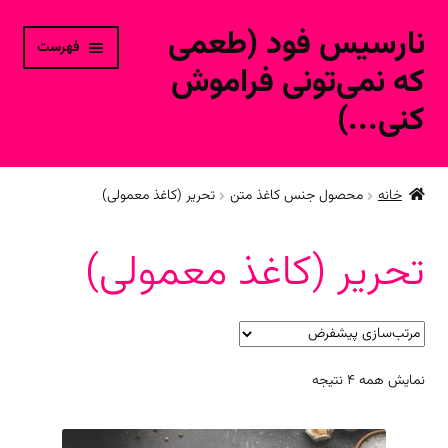
نارسیس فود (طعمی
پرش
پرش
فهرست
به
به
که نمی‌تونی فراموش
محتوا
ناوبری
کنی...)
خانه
خانه
محصول جنس کاغذ متن
تحریر (کاغذ معمولی)
ورود به حساب کاربری
تحریر (کاغذ معمولی)
محصولات فروشگاه آنلاین
ارتباط با ما
نمایش همه 4 نتیجه