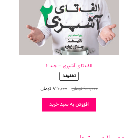
الف تا ی آشپزی – جلد ۲
تخفیف!
قیمت
قیمت
900,000
تومان
820,000
تومان
اصلی
فعلی
900,000 تومان
820,000 تومان
افزودن به سبد خرید
بود.
است.