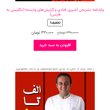
واژه‌نامه تشریحی آشپزی، قنادی و گرایش‌های وابسته (انگلیسی به
فارسی)
تخفیف!
قیمت
قیمت
390,000
تومان
330,000
تومان
اصلی
فعلی
390,000 تومان
330,000 تومان
افزودن به سبد خرید
بود.
است.