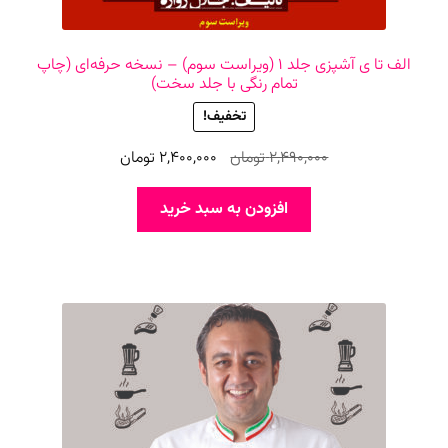
الف تا ی آشپزی جلد ۱ (ویراست سوم) – نسخه حرفه‌ای (چاپ
تمام رنگی با جلد سخت)
تخفیف!
قیمت
قیمت
2,490,000
تومان
2,400,000
تومان
اصلی
فعلی
2,490,000 تومان
2,400,000 تومان
افزودن به سبد خرید
بود.
است.