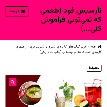
نارسیس فود (طعمی
پرش
پرش
فهرست
به
به
که نمی‌تونی فراموش
محتوا
ناوبری
کنی...)
خانه
خانه
خرید کتاب‌های کاربردی آشپزی و شیرینی‌پزی
راهنمای
کاربردی خدمات غذا و نوشیدنی (چاپ تمام رنگی)
حساب کاربری
محصولات فروشگاه آنلاین
تخفیف!
ارتباط با ما