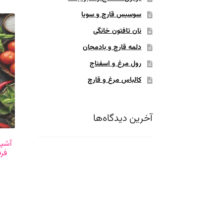
سوسیس قارچ و سویا
نان تافتون خانگی
دلمه قارچ و بادمجان
رول مرغ و اسفناج
کالباس مرغ و قارچ
آخرین دیدگاه‌ها
آشپز
فرق