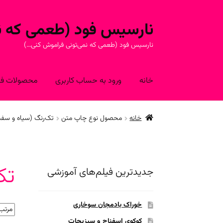
نارسیس فود (طعمی که نم
پرش
پرش
به
به
نارسیس فود (طعمی که نمی‌تونی فراموش کنی…)
محتوا
ناوبری
خانه
ورود به حساب کاربری
محصولات فرو
خانه
محصول نوع چاپ متن
تک‌رنگ (سیاه و سفی
تک
جدیدترین فیلم‌های آموزشی
خوراک بادمجان سوخاری
کوکوی اسفناج و سبزیجات