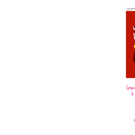
یراست سوم)
و
قیمت
فعلی
1,400,000 تومان