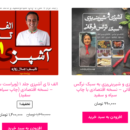
ی و شیرینی‌پزی به سبک نرگس
الف تا ی آشپزی جلد ۱ (و
انی – نسخه اقتصادی با چاپ
– نسخه اقتصادی (چاپ سیاه 
سیاه و سفید
سفید)
990,000
تومان
تخفیف!
قیمت
1,490,000
تومان
1,400,000
تومان
افزودن به سبد خرید
اصلی
1,490,000 تومان
افزودن به سبد خرید