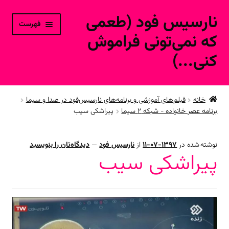
نارسیس فود (طعمی
پرش
پرش
فهرست
به
به
که نمی‌تونی فراموش
محتوا
ناوبری
کنی...)
خانه
خانه
فیلم‌های آموزشی و برنامه‌های نارسیس‌فود در صدا و سیما
برنامه عصر خانواده - شبکه ۲ سیما
پیراشکی سیب
حساب کاربری
محصولات فروشگاه آنلاین
نوشته شده در
1397-07-11
از
نارسیس فود
—
دیدگاه‌تان را بنویسید
پیراشکی سیب
ارتباط با ما