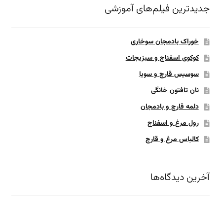
جدیدترین فیلم‌های آموزشی
خوراک بادمجان سوخاری
کوکوی اسفناج و سبزیجات
سوسیس قارچ و سویا
نان تافتون خانگی
دلمه قارچ و بادمجان
رول مرغ و اسفناج
کالباس مرغ و قارچ
آخرین دیدگاه‌ها