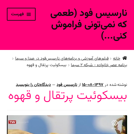
نارسیس فود (طعمی
پرش
پرش
فهرست
به
به
که نمی‌تونی فراموش
محتوا
ناوبری
کنی...)
خانه
خانه
فیلم‌های آموزشی و برنامه‌های نارسیس‌فود در صدا و سیما
برنامه عصر خانواده - شبکه ۲ سیما
بیسکوئیت پرتقال و قهوه
حساب کاربری
محصولات فروشگاه آنلاین
نوشته شده در
1397-08-15
از
نارسیس فود
—
دیدگاه‌تان را بنویسید
بیسکوئیت پرتقال و قهوه
ارتباط با ما