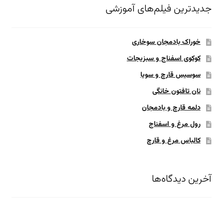
جدیدترین فیلم‌های آموزشی
خوراک بادمجان سوخاری
کوکوی اسفناج و سبزیجات
سوسیس قارچ و سویا
نان تافتون خانگی
دلمه قارچ و بادمجان
رول مرغ و اسفناج
کالباس مرغ و قارچ
آخرین دیدگاه‌ها