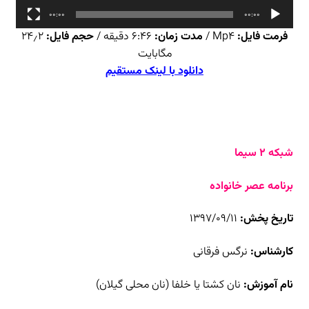
00:00
00:00
فرمت فایل:
Mp4 /
مدت زمان:
۶:۴۶ دقیقه /
حجم فایل:
۲۴٫۲
مگابایت
دانلود با لینک مستقیم
شبکه ۲ سیما
برنامه عصر خانواده
تاریخ پخش:
۱۳۹۷/۰۹/۱۱
کارشناس:
نرگس فرقانی
نام آموزش:
نان کشتا یا خلفا (نان محلی گیلان)