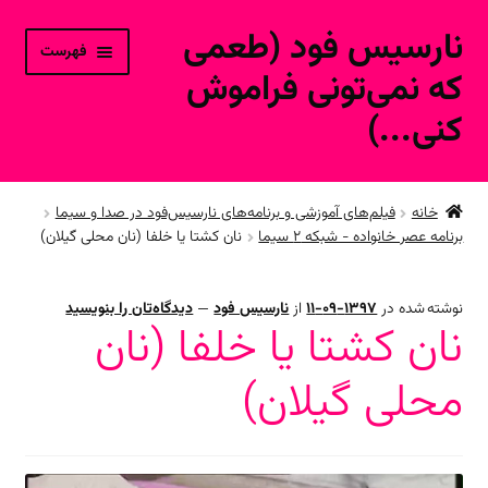
نارسیس فود (طعمی
پرش
پرش
فهرست
به
به
که نمی‌تونی فراموش
محتوا
ناوبری
کنی...)
خانه
خانه
فیلم‌های آموزشی و برنامه‌های نارسیس‌فود در صدا و سیما
برنامه عصر خانواده - شبکه ۲ سیما
نان کشتا یا خلفا (نان محلی گیلان)
حساب کاربری
محصولات فروشگاه آنلاین
نوشته شده در
1397-09-11
از
نارسیس فود
—
دیدگاه‌تان را بنویسید
نان کشتا یا خلفا (نان
ارتباط با ما
محلی گیلان)