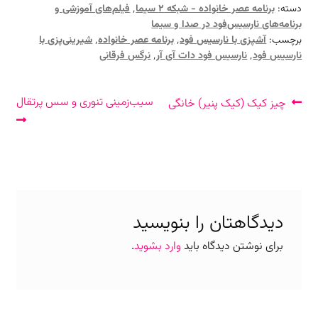
دسته:
برنامه عصر خانواده - شبکه ۲ سیما
٬
فیلم‌های آموزشی و
برنامه‌های نارسیس‌فود در صدا و سیما
برچسب:
آشپزی با نارسیس فود
٬
برنامه عصر خانواده
٬
شیرینی‌پزی با
نارسیس فود
٬
نارسیس فود دات آی آر
٬
نرگس فرقانی
راهبری
نوشتهٔ
نوشتهٔ
سیب‌زمینی تنوری و سس پرتقال
چیز کیک (کیک پنیر) خانگی
قبلی:
بعدی:
نوشته
دیدگاهتان را بنویسید
برای نوشتن دیدگاه باید
وارد بشوید
.