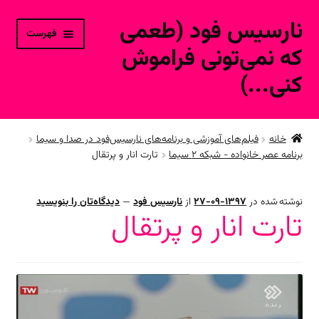
نارسیس فود (طعمی
پرش
پرش
فهرست
به
به
که نمی‌تونی فراموش
محتوا
ناوبری
کنی...)
خانه
خانه
فیلم‌های آموزشی و برنامه‌های نارسیس‌فود در صدا و سیما
برنامه عصر خانواده - شبکه ۲ سیما
تارت انار و پرتقال
ورود به حساب کاربری
محصولات فروشگاه آنلاین
نوشته شده در
1397-09-27
از
نارسیس فود
—
دیدگاه‌تان را بنویسید
تارت انار و پرتقال
ارتباط با ما