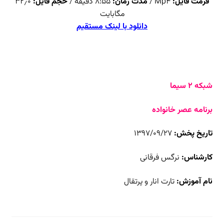
فرمت فایل:
Mp4 /
مدت زمان:
۸:۵۵ دقیقه /
حجم فایل:
۳۲٫۰
مگابایت
دانلود با لینک مستقیم
شبکه ۲ سیما
برنامه عصر خانواده
تاریخ پخش:
۱۳۹۷/۰۹/۲۷
کارشناس:
نرگس فرقانی
نام آموزش:
تارت انار و پرتقال