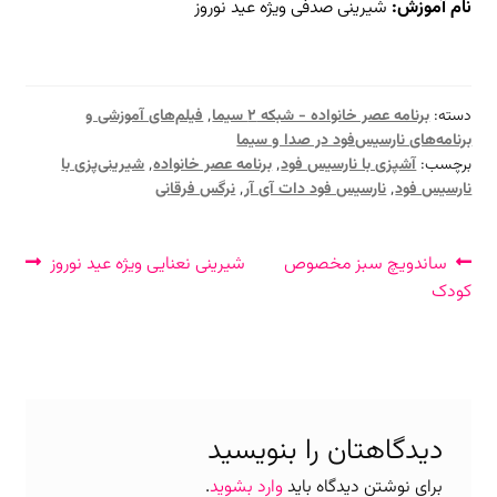
نام آموزش:
شیرینی صدفی ویژه عید نوروز
دسته:
برنامه عصر خانواده - شبکه ۲ سیما
٬
فیلم‌های آموزشی و
برنامه‌های نارسیس‌فود در صدا و سیما
برچسب:
آشپزی با نارسیس فود
٬
برنامه عصر خانواده
٬
شیرینی‌پزی با
نارسیس فود
٬
نارسیس فود دات آی آر
٬
نرگس فرقانی
راهبری
نوشتهٔ
نوشتهٔ
ساندویچ سبز مخصوص
شیرینی نعنایی ویژه عید نوروز
قبلی:
بعدی:
کودک
نوشته
دیدگاهتان را بنویسید
برای نوشتن دیدگاه باید
وارد بشوید
.