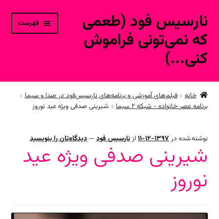
نارسیس فود (طعمی
پرش
پرش
فهرست
به
به
که نمی‌تونی فراموش
محتوا
ناوبری
کنی...)
خانه
خانه
فیلم‌های آموزشی و برنامه‌های نارسیس‌فود در صدا و سیما
برنامه عصر خانواده - شبکه ۲ سیما
شیرینی صدفی ویژه عید نوروز
ورود به حساب کاربری
محصولات فروشگاه آنلاین
نوشته شده در
1397-12-11
از
نارسیس فود
—
دیدگاه‌تان را بنویسید
شیرینی صدفی ویژه عید
ارتباط با ما
نوروز