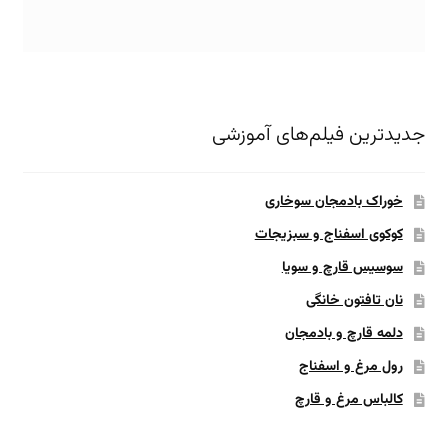
جدیدترین فیلم‌های آموزشی
خوراک بادمجان سوخاری
کوکوی اسفناج و سبزیجات
سوسیس قارچ و سویا
نان تافتون خانگی
دلمه قارچ و بادمجان
رول مرغ و اسفناج
کالباس مرغ و قارچ