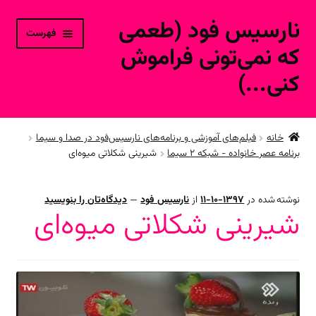
نارسیس فود (طعمی
پرش
پرش
فهرست
به
به
که نمی‌تونی فراموش
محتوا
ناوبری
کنی...)
خانه
خانه
فیلم‌های آموزشی و برنامه‌های نارسیس‌فود در صدا و سیما
برنامه عصر خانواده - شبکه ۲ سیما
شیرینی شکلاتی میوه‌ای
حساب کاربری
محصولات فروشگاه آنلاین
نوشته شده در
1397-10-11
از
نارسیس فود
—
دیدگاه‌تان را بنویسید
شیرینی شکلاتی میوه‌ای
ارتباط با ما