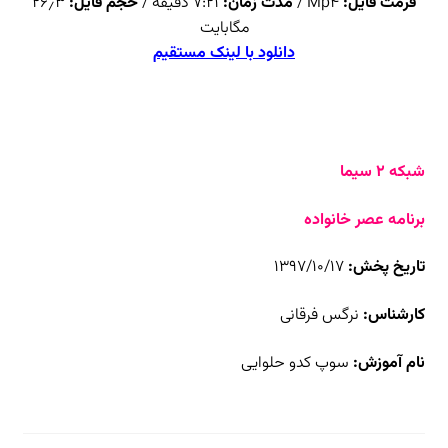
فرمت فایل:
Mp4 /
مدت زمان:
۷:۲۱ دقیقه /
حجم فایل:
۲۶٫۳
مگابایت
دانلود با لینک مستقیم
شبکه ۲ سیما
برنامه عصر خانواده
تاریخ پخش:
۱۳۹۷/۱۰/۱۷
کارشناس:
نرگس فرقانی
نام آموزش:
سوپ کدو حلوایی