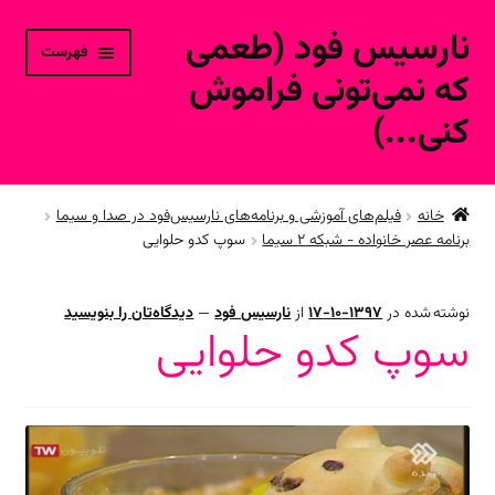
نارسیس فود (طعمی
پرش
پرش
فهرست
به
به
که نمی‌تونی فراموش
محتوا
ناوبری
کنی...)
خانه
خانه
فیلم‌های آموزشی و برنامه‌های نارسیس‌فود در صدا و سیما
برنامه عصر خانواده - شبکه ۲ سیما
سوپ کدو حلوایی
ورود به حساب کاربری
محصولات فروشگاه آنلاین
نوشته شده در
1397-10-17
از
نارسیس فود
—
دیدگاه‌تان را بنویسید
سوپ کدو حلوایی
ارتباط با ما