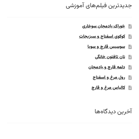
جدیدترین فیلم‌های آموزشی
خوراک بادمجان سوخاری
کوکوی اسفناج و سبزیجات
سوسیس قارچ و سویا
نان تافتون خانگی
دلمه قارچ و بادمجان
رول مرغ و اسفناج
کالباس مرغ و قارچ
آخرین دیدگاه‌ها