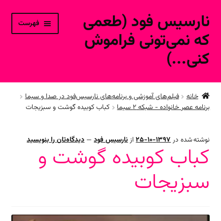
نارسیس فود (طعمی
پرش
پرش
فهرست
به
به
که نمی‌تونی فراموش
محتوا
ناوبری
کنی...)
خانه
خانه
فیلم‌های آموزشی و برنامه‌های نارسیس‌فود در صدا و سیما
برنامه عصر خانواده - شبکه ۲ سیما
کباب کوبیده گوشت و سبزیجات
ورود به حساب کاربری
محصولات فروشگاه آنلاین
نوشته شده در
1397-10-25
از
نارسیس فود
—
دیدگاه‌تان را بنویسید
کباب کوبیده گوشت و
ارتباط با ما
سبزیجات