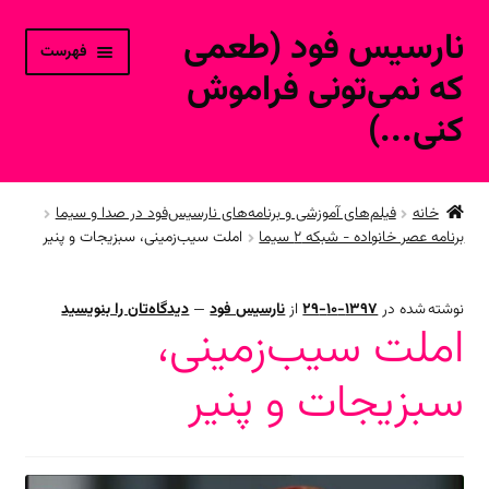
نارسیس فود (طعمی
پرش
پرش
فهرست
به
به
که نمی‌تونی فراموش
محتوا
ناوبری
کنی...)
خانه
خانه
فیلم‌های آموزشی و برنامه‌های نارسیس‌فود در صدا و سیما
برنامه عصر خانواده - شبکه ۲ سیما
املت سیب‌زمینی، سبزیجات و پنیر
ورود به حساب کاربری
محصولات فروشگاه آنلاین
نوشته شده در
1397-10-29
از
نارسیس فود
—
دیدگاه‌تان را بنویسید
املت سیب‌زمینی،
ارتباط با ما
سبزیجات و پنیر