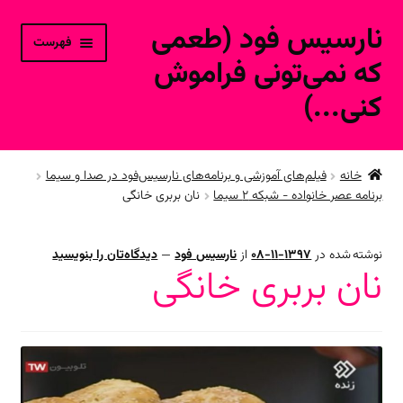
نارسیس فود (طعمی
پرش
پرش
فهرست
به
به
که نمی‌تونی فراموش
محتوا
ناوبری
کنی...)
خانه
خانه
فیلم‌های آموزشی و برنامه‌های نارسیس‌فود در صدا و سیما
برنامه عصر خانواده - شبکه ۲ سیما
نان بربری خانگی
ورود به حساب کاربری
محصولات فروشگاه آنلاین
نوشته شده در
1397-11-08
از
نارسیس فود
—
دیدگاه‌تان را بنویسید
نان بربری خانگی
ارتباط با ما