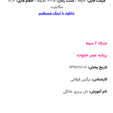
فرمت فایل:
Mp4 /
مدت زمان:
۴:۳۵ دقیقه /
حجم فایل:
۱۶٫۴
مگابایت
دانلود با لینک مستقیم
شبکه ۲ سیما
برنامه عصر خانواده
تاریخ پخش:
۱۳۹۷/۱۱/۰۸
کارشناس:
نرگس فرقانی
نام آموزش:
نان بربری خانگی