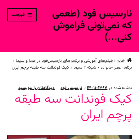
نارسیس فود (طعمی
پرش
پرش
فهرست
به
به
که نمی‌تونی فراموش
محتوا
ناوبری
کنی...)
خانه
خانه
فیلم‌های آموزشی و برنامه‌های نارسیس‌فود در صدا و سیما
برنامه عصر خانواده - شبکه ۲ سیما
کیک فوندانت سه طبقه پرچم ایران
ورود به حساب کاربری
محصولات فروشگاه آنلاین
نوشته شده در
1397-11-13
از
نارسیس فود
—
دیدگاه‌تان را بنویسید
کیک فوندانت سه طبقه
ارتباط با ما
پرچم ایران