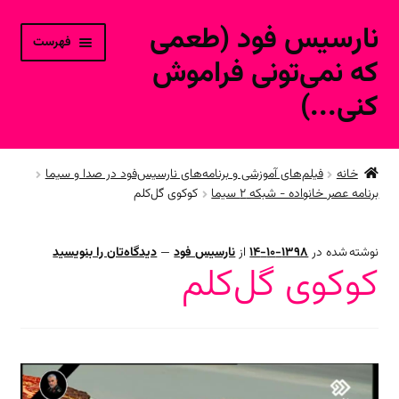
نارسیس فود (طعمی
پرش
پرش
فهرست
به
به
که نمی‌تونی فراموش
محتوا
ناوبری
کنی...)
خانه
خانه
فیلم‌های آموزشی و برنامه‌های نارسیس‌فود در صدا و سیما
برنامه عصر خانواده - شبکه ۲ سیما
کوکوی گل‌کلم
ورود به حساب کاربری
محصولات فروشگاه آنلاین
نوشته شده در
1398-10-14
از
نارسیس فود
—
دیدگاه‌تان را بنویسید
کوکوی گل‌کلم
ارتباط با ما
نمایشگر
ویدیو