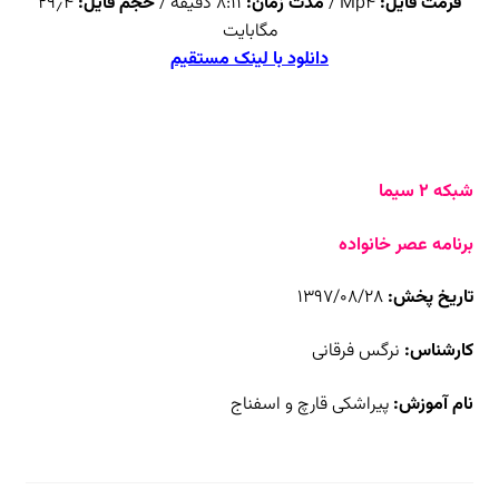
فرمت فایل:
Mp4 /
مدت زمان:
۸:۱۱ دقیقه /
حجم فایل:
۲۹٫۴
مگابایت
دانلود با لینک مستقیم
شبکه ۲ سیما
برنامه عصر خانواده
تاریخ پخش:
۱۳۹۷/۰۸/۲۸
کارشناس:
نرگس فرقانی
نام آموزش:
پیراشکی قارچ و اسفناج