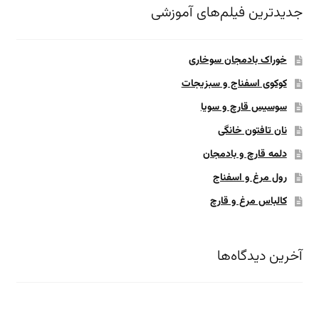
جدیدترین فیلم‌های آموزشی
خوراک بادمجان سوخاری
کوکوی اسفناج و سبزیجات
سوسیس قارچ و سویا
نان تافتون خانگی
دلمه قارچ و بادمجان
رول مرغ و اسفناج
کالباس مرغ و قارچ
آخرین دیدگاه‌ها