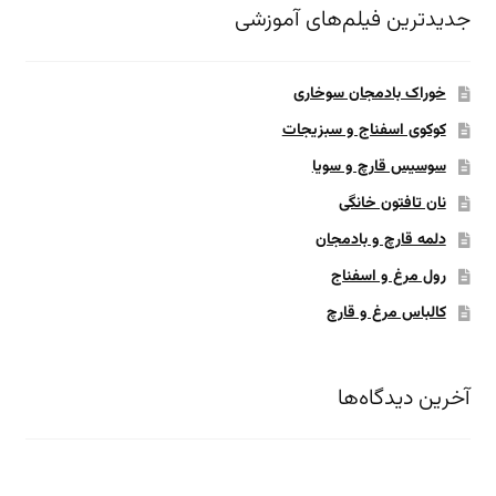
جدیدترین فیلم‌های آموزشی
خوراک بادمجان سوخاری
کوکوی اسفناج و سبزیجات
سوسیس قارچ و سویا
نان تافتون خانگی
دلمه قارچ و بادمجان
رول مرغ و اسفناج
کالباس مرغ و قارچ
آخرین دیدگاه‌ها