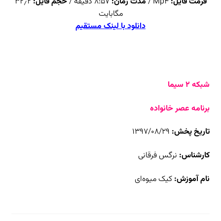
فرمت فایل:
Mp4 /
مدت زمان:
۸:۵۷ دقیقه /
حجم فایل:
۳۲٫۲
مگابایت
دانلود با لینک مستقیم
شبکه ۲ سیما
برنامه عصر خانواده
تاریخ پخش:
۱۳۹۷/۰۸/۲۹
کارشناس:
نرگس فرقانی
نام آموزش:
کیک میوه‌ای