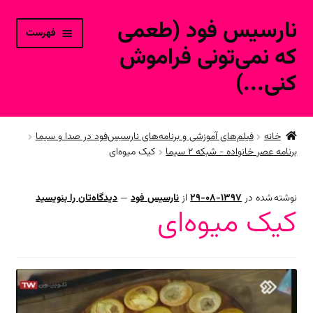
نارسیس فود (طعمی
پرش
پرش
فهرست
به
به
که نمی‌تونی فراموش
محتوا
ناوبری
کنی...)
خانه
خانه
فیلم‌های آموزشی و برنامه‌های نارسیس‌فود در صدا و سیما
برنامه عصر خانواده - شبکه ۲ سیما
کیک میوه‌ای
ورود به حساب کاربری
محصولات فروشگاه آنلاین
نوشته شده در
1397-08-29
از
نارسیس فود
—
دیدگاه‌تان را بنویسید
کیک میوه‌ای
ارتباط با ما