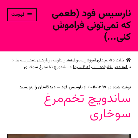
نارسیس فود (طعمی
پرش
پرش
فهرست
به
به
که نمی‌تونی فراموش
محتوا
ناوبری
کنی...)
خانه
خانه
فیلم‌های آموزشی و برنامه‌های نارسیس‌فود در صدا و سیما
برنامه عصر خانواده - شبکه ۲ سیما
ساندویچ تخم‌مرغ سوخاری
ورود به حساب کاربری
محصولات فروشگاه آنلاین
نوشته شده در
1397-11-01
از
نارسیس فود
—
دیدگاه‌تان را بنویسید
ساندویچ تخم‌مرغ
ارتباط با ما
سوخاری