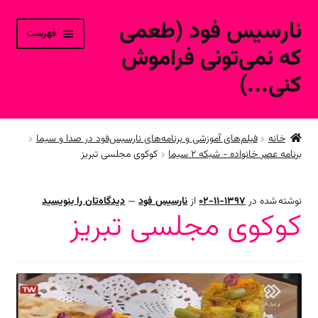
نارسیس فود (طعمی
پرش
پرش
فهرست
به
به
که نمی‌تونی فراموش
محتوا
ناوبری
کنی...)
خانه
خانه
فیلم‌های آموزشی و برنامه‌های نارسیس‌فود در صدا و سیما
برنامه عصر خانواده - شبکه ۲ سیما
کوکوی مجلسی تبریز
ورود به حساب کاربری
محصولات فروشگاه آنلاین
نوشته شده در
1397-11-02
از
نارسیس فود
—
دیدگاه‌تان را بنویسید
کوکوی مجلسی تبریز
ارتباط با ما